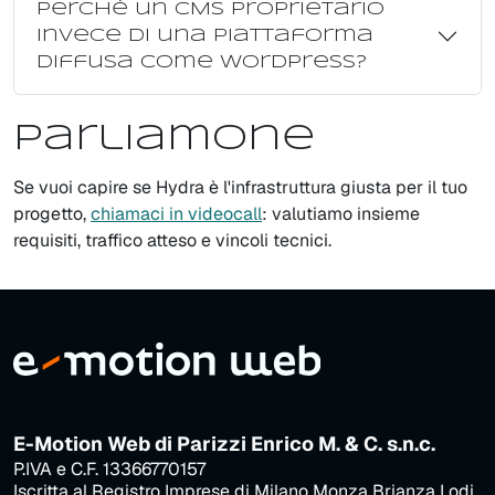
Perché un CMS proprietario
invece di una piattaforma
diffusa come WordPress?
Parliamone
Se vuoi capire se Hydra è l'infrastruttura giusta per il tuo
progetto,
chiamaci in videocall
: valutiamo insieme
requisiti, traffico atteso e vincoli tecnici.
E-Motion Web di Parizzi Enrico M. & C. s.n.c.
P.IVA e C.F. 13366770157
Iscritta al Registro Imprese di Milano Monza Brianza Lodi