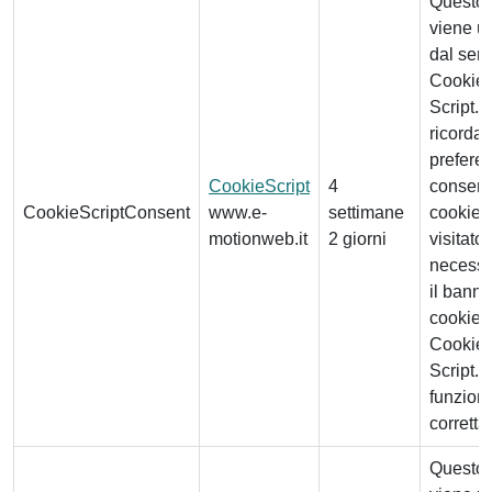
Questo 
viene ut
dal serv
Cookie-
Script.
ricordar
prefere
CookieScript
4
consens
CookieScriptConsent
www.e-
settimane
cookie 
motionweb.it
2 giorni
visitator
necessa
il banne
cookie d
Cookie-
Script.
funzioni
corrett
Questo 