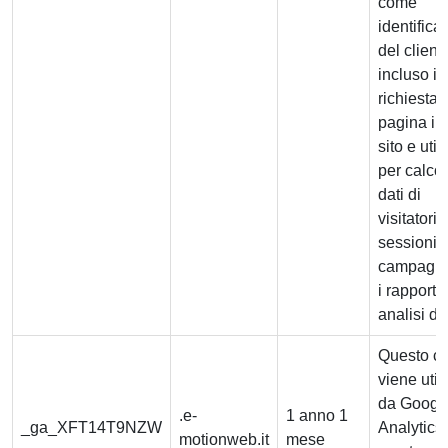
come
identifica
del client
incluso in
richiesta 
pagina in
sito e util
per calcol
dati di
visitatori,
sessioni 
campagne
i rapporti 
analisi dei
Questo c
viene util
da Googl
.e-
1 anno 1
_ga_XFT14T9NZW
Analytics
motionweb.it
mese