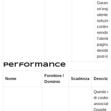
Garanti
un'espe
utente 
soluzio
continui
reindir
l'utente 
pagina
desider
post-log
Performance
Fornitore /
Nome
Scadenza
Descrizi
Dominio
Questo n
di cookie 
associato
Google