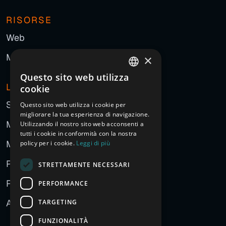
RISORSE
Web
Marketing
×
Questo sito web utilizza
ITALIAN
L'AGENZIA
cookie
ENGLISH
Storia
Questo sito web utilizza i cookie per
migliorare la tua esperienza di navigazione.
FRENCH
Manifesto
Utilizzando il nostro sito web acconsenti a
GERMAN
tutti i cookie in conformità con la nostra
Metodo
policy per i cookie.
Leggi di più
SPANISH
Persone
STRETTAMENTE NECESSARI
CHINESE (SIMPLIFIED)
Partner
PERFORMANCE
RUSSIAN
ARABIC
Approccio all'AI
TARGETING
FUNZIONALITÀ