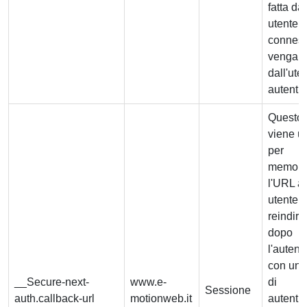
fatta da
utente
connes
venga
dall'ute
autentic
Questo 
viene ut
per
memori
l'URL a 
utente v
reindiri
dopo
l'autent
con un 
__Secure-next-
www.e-
di
Sessione
auth.callback-url
motionweb.it
autenti