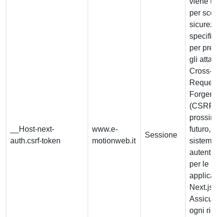
viene ut
per scop
sicurez
specifi
per pre
gli attac
Cross-S
Reques
Forgery
(CSRF) 
prossim
__Host-next-
www.e-
futuro, 
Sessione
auth.csrf-token
motionweb.it
sistema
autenti
per le
applica
Next.js.
Assicur
ogni ric