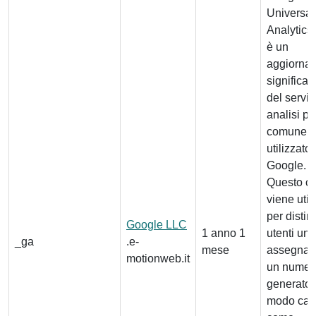
Universal
Analytics
è un
aggiorna
significat
del serviz
analisi pi
comunem
utilizzato
Google.
Questo c
viene util
per disti
Google LLC
1 anno 1
utenti uni
_ga
.e-
mese
assegna
motionweb.it
un numer
generato 
modo cas