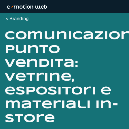
Branding
Comunicazio
punto
vendita:
vetrine,
espositori e
materiali in-
store