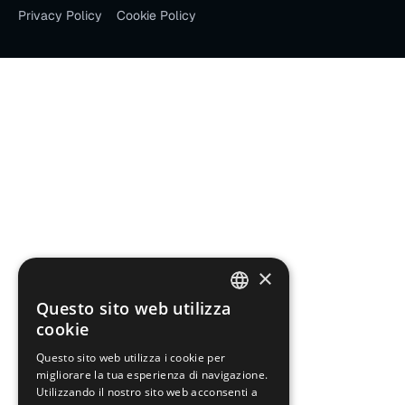
Privacy Policy
Cookie Policy
×
Questo sito web utilizza
ITALIAN
cookie
ENGLISH
Questo sito web utilizza i cookie per
migliorare la tua esperienza di navigazione.
FRENCH
Utilizzando il nostro sito web acconsenti a