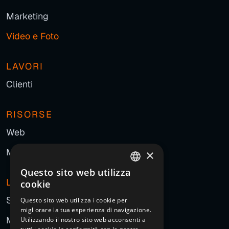
Marketing
Video e Foto
LAVORI
Clienti
RISORSE
Web
Marketing
×
Questo sito web utilizza
ITALIAN
L'AGENZIA
cookie
ENGLISH
Storia
Questo sito web utilizza i cookie per
migliorare la tua esperienza di navigazione.
FRENCH
Manifesto
Utilizzando il nostro sito web acconsenti a
GERMAN