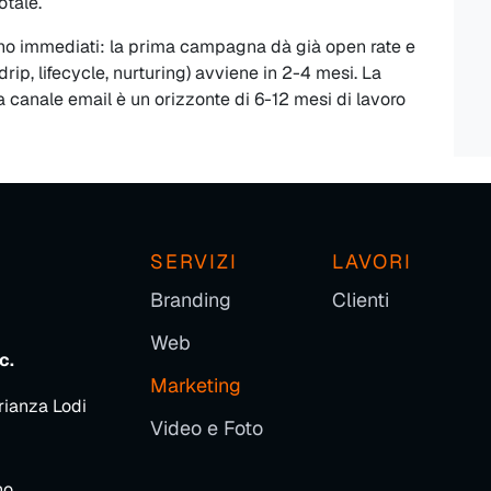
otale.
 sono immediati: la prima campagna dà già open rate e
rip, lifecycle, nurturing) avviene in 2-4 mesi. La
da canale email è un orizzonte di 6-12 mesi di lavoro
SERVIZI
LAVORI
Branding
Clienti
Web
c.
Marketing
rianza Lodi
Video e Foto
no