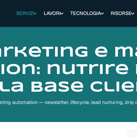
SERVIZI
LAVORI
TECNOLOGIA
RISORSE
rketing e m
on: nutrire 
la base clie
ing automation — newsletter, lifecycle, lead nurturing, drip