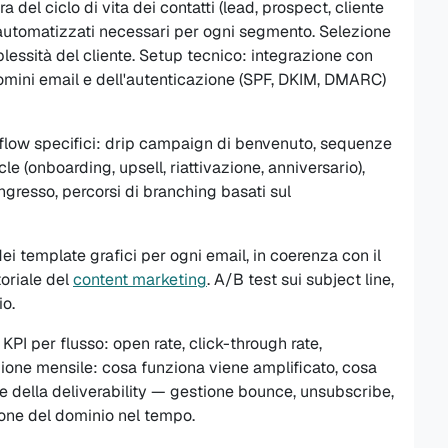
del ciclo di vita dei contatti (lead, prospect, cliente
si automatizzati necessari per ogni segmento. Selezione
lessità del cliente. Setup tecnico: integrazione con
mini email e dell'autenticazione (SPF, DKIM, DMARC)
flow specifici: drip campaign di benvenuto, sequenze
le (onboarding, upsell, riattivazione, anniversario),
ingresso, percorsi di branching basati sul
ei template grafici per ogni email, in coerenza con il
toriale del
content marketing
. A/B test sui subject line,
io.
PI per flusso: open rate, click-through rate,
zione mensile: cosa funziona viene amplificato, cosa
e della deliverability — gestione bounce, unsubscribe,
one del dominio nel tempo.