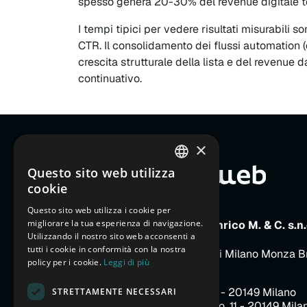
spesso genera 20-30% del revenue digitale t
I tempi tipici per vedere risultati misurabili
CTR. Il consolidamento dei flussi automation (d
crescita strutturale della lista e del revenue 
continuativo.
×
Questo sito web utilizza
ITALIAN
cookie
ENGLISH
Questo sito web utilizza i cookie per
migliorare la tua esperienza di navigazione.
FRENCH
E-Motion Web di Parizzi Enrico M. & C. s.n.
Utilizzando il nostro sito web acconsenti a
P.IVA e C.F. 13366770157
GERMAN
tutti i cookie in conformità con la nostra
Iscritta al Registro Imprese di Milano Monza B
policy per i cookie.
Leggi di più
REA MI-1643554
SPANISH
Sede legale
: p.le Arduino, 3 - 20149 Milano
STRETTAMENTE NECESSARI
CHINESE (SIMPLIFIED)
Sede operativa
: p.le Arduino, 11 - 20149 Mila