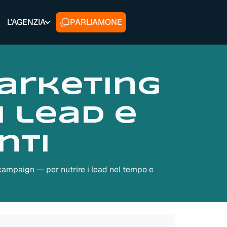
L'AGENZIA
PARLIAMONE
arketing
i lead e
nti
 campaign — per nutrire i lead nel tempo e