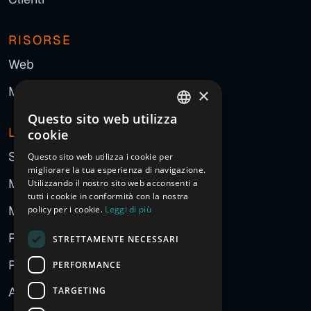
RISORSE
Web
Marketing
×
Questo sito web utilizza
ITALIAN
L'AGENZIA
cookie
ENGLISH
Storia
Questo sito web utilizza i cookie per
migliorare la tua esperienza di navigazione.
FRENCH
Manifesto
Utilizzando il nostro sito web acconsenti a
GERMAN
tutti i cookie in conformità con la nostra
Metodo
policy per i cookie.
Leggi di più
SPANISH
Persone
STRETTAMENTE NECESSARI
CHINESE (SIMPLIFIED)
Partner
PERFORMANCE
RUSSIAN
ARABIC
Approccio all'AI
TARGETING