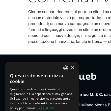
Cinque scenari ricorrenti ci portano clienti 
nessun materiale visivo per supportarlo; un re
precedenti; una nuova campagna o un nuovo c
formati e linguaggi diversi; un sito o un e-c
coerenti con il nuovo design; un'esigenza di 
presentazione finanziaria, lancio in borsa — ch
×
Questo sito web utilizza
ITALIAN
cookie
ENGLISH
Questo sito web utilizza i cookie per
migliorare la tua esperienza di navigazione.
FRENCH
E-Motion Web di Parizzi Enrico M. & C. s.n.
Utilizzando il nostro sito web acconsenti a
P.IVA e C.F. 13366770157
GERMAN
tutti i cookie in conformità con la nostra
Iscritta al Registro Imprese di Milano Monza B
policy per i cookie.
Leggi di più
REA MI-1643554
SPANISH