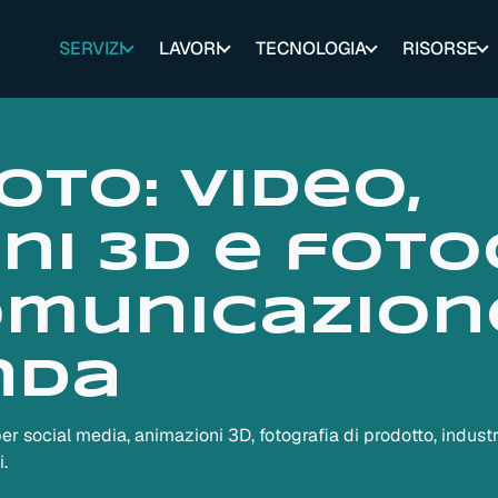
SERVIZI
LAVORI
TECNOLOGIA
RISORSE
oto: video,
ni 3D e foto
omunicazion
nda
er social media, animazioni 3D, fotografia di prodotto, industria
.