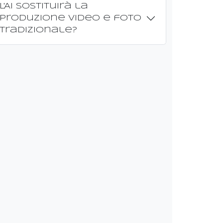
L'AI sostituirà la
produzione video e foto
tradizionale?