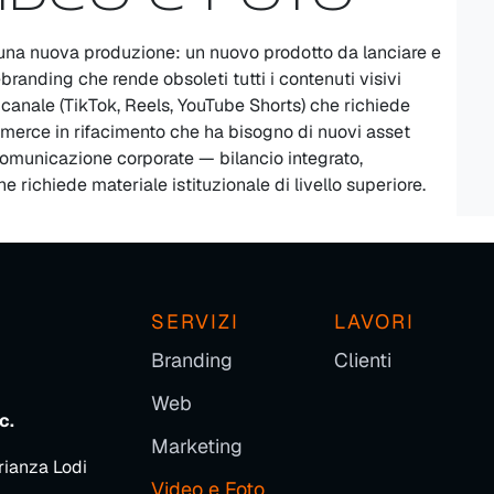
su una nuova produzione: un nuovo prodotto da lanciare e
branding che rende obsoleti tutti i contenuti visivi
anale (TikTok, Reels, YouTube Shorts) che richiede
ommerce in rifacimento che ha bisogno di nuovi asset
comunicazione corporate — bilancio integrato,
e richiede materiale istituzionale di livello superiore.
SERVIZI
LAVORI
Branding
Clienti
Web
c.
Marketing
rianza Lodi
Video e Foto