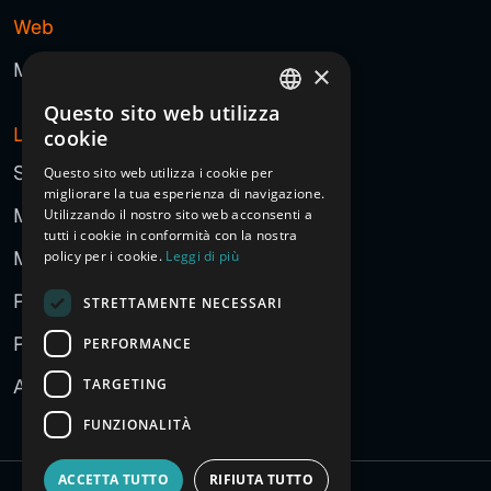
Web
Marketing
×
Questo sito web utilizza
ITALIAN
L'AGENZIA
cookie
ENGLISH
Storia
Questo sito web utilizza i cookie per
migliorare la tua esperienza di navigazione.
FRENCH
Manifesto
Utilizzando il nostro sito web acconsenti a
GERMAN
tutti i cookie in conformità con la nostra
Metodo
policy per i cookie.
Leggi di più
SPANISH
Persone
STRETTAMENTE NECESSARI
CHINESE (SIMPLIFIED)
Partner
PERFORMANCE
RUSSIAN
ARABIC
Approccio all'AI
TARGETING
FUNZIONALITÀ
ACCETTA TUTTO
RIFIUTA TUTTO