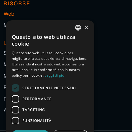
RISORSE
Web
Marketing
×
Questo sito web utilizza
ITALIAN
L'AGENZIA
cookie
ENGLISH
Storia
Questo sito web utilizza i cookie per
migliorare la tua esperienza di navigazione.
FRENCH
Manifesto
Utilizzando il nostro sito web acconsenti a
GERMAN
tutti i cookie in conformità con la nostra
Metodo
policy per i cookie.
Leggi di più
SPANISH
Persone
STRETTAMENTE NECESSARI
CHINESE (SIMPLIFIED)
Partner
PERFORMANCE
RUSSIAN
ARABIC
Approccio all'AI
TARGETING
FUNZIONALITÀ