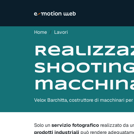
Home
Lavori
Realizza
shooting
macchina
Velox Barchitta, costruttore di macchinari per
Solo un
servizio fotografico
realizzato da 
prodotti industriali
può rendere adeguatamen