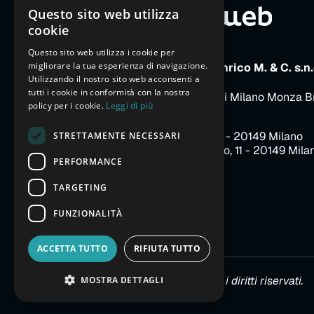
Questo sito web utilizza
ITALIAN
cookie
ENGLISH
Questo sito web utilizza i cookie per
migliorare la tua esperienza di navigazione.
FRENCH
E-Motion Web di Parizzi Enrico M. & C. s.n.
Utilizzando il nostro sito web acconsenti a
P.IVA e C.F. 13366770157
GERMAN
tutti i cookie in conformità con la nostra
Iscritta al Registro Imprese di Milano Monza B
policy per i cookie.
Leggi di più
REA MI-1643554
SPANISH
Sede legale
: p.le Arduino, 3 - 20149 Milano
STRETTAMENTE NECESSARI
CHINESE (SIMPLIFIED)
Sede operativa
: p.le Arduino, 11 - 20149 Mila
PERFORMANCE
RUSSIAN
Milano City Life District
+39 02 8716 7542
ARABIC
TARGETING
FUNZIONALITÀ
ACCETTA TUTTO
RIFIUTA TUTTO
© 2026 E-Motion Web. Tutti i diritti riservati.
MOSTRA DETTAGLI