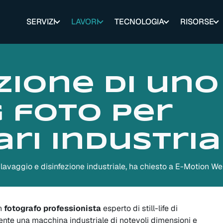
SERVIZI
LAVORI
TECNOLOGIA
RISORSE
zione di uno
 foto per
ri industria
 lavaggio e disinfezione industriale, ha chiesto a E-Motion We
un
fotografo professionista
esperto di still-life di
te una macchina industriale di notevoli dimensioni e