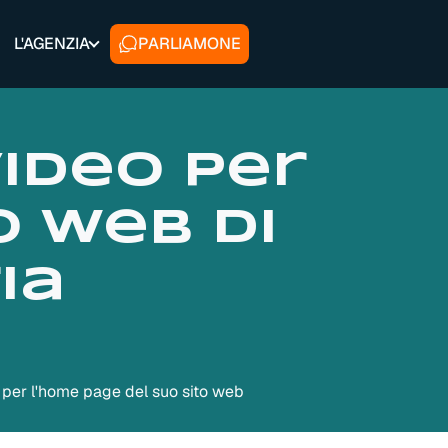
L'AGENZIA
PARLIAMONE
video per
o web di
ia
eo per l'home page del suo sito web