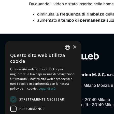
Da quando il video è stato inserito nella hom
diminuita la
frequenza di rimbalzo
dell
aumentato il
tempo di permanenza
sul
×
Questo sito web utilizza
ITALIAN
cookie
ENGLISH
Questo sito web utilizza i cookie per
migliorare la tua esperienza di navigazione.
FRENCH
E-Motion Web di Parizzi Enrico M. & C. s.n.
Utilizzando il nostro sito web acconsenti a
P.IVA e C.F. 13366770157
GERMAN
tutti i cookie in conformità con la nostra
Iscritta al Registro Imprese di Milano Monza B
policy per i cookie.
Leggi di più
REA MI-1643554
SPANISH
Sede legale
: p.le Arduino, 3 - 20149 Milano
STRETTAMENTE NECESSARI
CHINESE (SIMPLIFIED)
Sede operativa
: p.le Arduino, 11 - 20149 Mila
PERFORMANCE
RUSSIAN
Milano City Life District