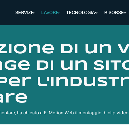
SERVIZI
LAVORI
TECNOLOGIA
RISORSE
zione di un 
ge di un sit
per l'industr
are
 alimentare, ha chiesto a E-Motion Web il montaggio di clip vid