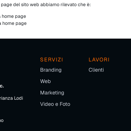
e page del sito web abbiamo rilevato che è:
a home page
la home page
SERVIZI
LAVORI
Branding
Clienti
Web
c.
Marketing
rianza Lodi
Video e Foto
no