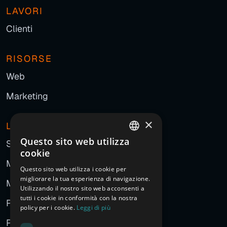
LAVORI
Clienti
RISORSE
Web
Marketing
×
L'AGENZIA
Questo sito web utilizza
Storia
ITALIAN
cookie
Manifesto
ENGLISH
Questo sito web utilizza i cookie per
migliorare la tua esperienza di navigazione.
FRENCH
Metodo
Utilizzando il nostro sito web acconsenti a
GERMAN
tutti i cookie in conformità con la nostra
Persone
policy per i cookie.
Leggi di più
SPANISH
Partner