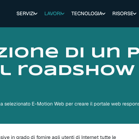
SERVIZI
LAVORI
TECNOLOGIA
RISORSE
zione di un 
il roadshow
a selezionato E-Motion Web per creare il portale web respons
e in grado di fornire agli utenti di Internet tutte le